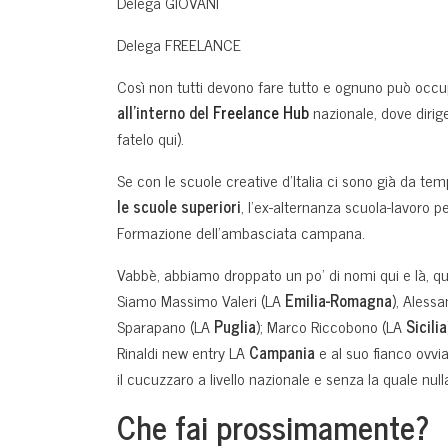
Delega GIOVANI
Delega FREELANCE
Così non tutti devono fare tutto e ognuno può occu
all’interno del
Freelance Hub
nazionale, dove dirig
fatelo qui).
Se con le scuole creative d’Italia ci sono già da temp
le scuole superiori
, l’ex-alternanza scuola-lavoro p
Formazione dell’ambasciata campana.
Vabbè, abbiamo droppato un po’ di nomi qui e là, quin
Siamo Massimo Valeri (LA
Emilia-Romagna
), Aless
Sparapano (LA
Puglia
); Marco Riccobono (LA
Sicilia
Rinaldi new entry LA
Campania
e al suo fianco ovv
il cucuzzaro a livello nazionale e senza la quale nul
Che fai prossimamente?