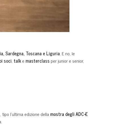
lia, Sardegna, Toscana e Liguria
. E no, le
oi soci
,
talk
e
masterclass
per junior e senior,
 tipo l’ultima edizione della
mostra degli ADC
*
E
a.