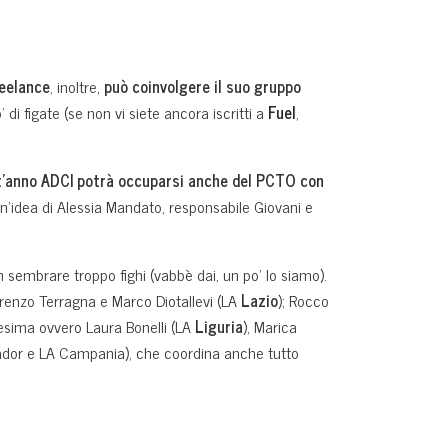
reelance
, inoltre,
può coinvolgere il suo gruppo
i figate (se non vi siete ancora iscritti a
Fuel
,
t’anno ADCI potrà occuparsi anche del PCTO con
 un’idea di Alessia Mandato, responsabile Giovani e
n sembrare troppo fighi (vabbè dai, un po’ lo siamo).
orenzo Terragna e Marco Diotallevi (LA
Lazio
); Rocco
sima ovvero Laura Bonelli (LA
Liguria
), Marica
ador e LA Campania), che coordina anche tutto