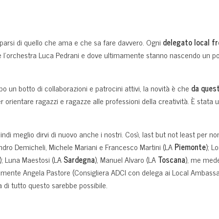
parsi di quello che ama e che sa fare davvero. Ogni
delegato local f
e l’orchestra Luca Pedrani e dove ultimamente stanno nascendo un po’ d
o un botto di collaborazioni e patrocini attivi, la novità è che
da ques
er orientare ragazzi e ragazze alle professioni della creatività. È stata
di meglio dirvi di nuovo anche i nostri. Così, last but not least per no
andro Demicheli, Michele Mariani e Francesco Martini (LA
Piemonte
); L
); Luna Maestosi (LA
Sardegna
), Manuel Alvaro (LA
Toscana
), me mede
iamente Angela Pastore (Consigliera ADCI con delega ai Local Ambass
la di tutto questo sarebbe possibile.