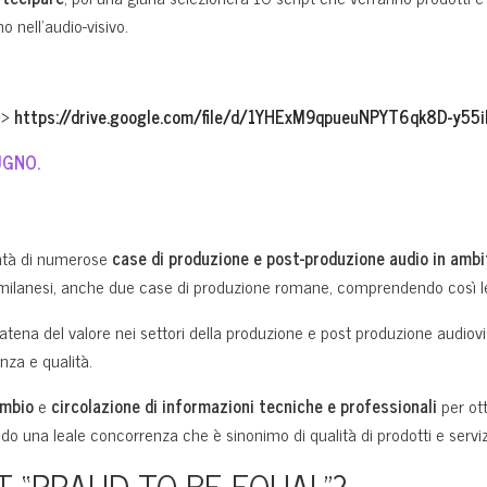
 nell’audio-visivo.
 >>
https://drive.google.com/file/d/1YHExM9qpueuNPYT6qk8D-y55i
UGNO.
ntà di numerose
case di produzione e post-produzione audio in ambi
milanesi, anche due case di produzione romane, comprendendo così le d
atena del valore nei settori della produzione e post produzione audiovisi
nza e qualità.
mbio
e
circolazione di informazioni tecniche e professionali
per ott
ndo una leale concorrenza che è sinonimo di qualità di prodotti e serviz
T “PRAUD TO BE EQUAL”?