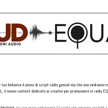
Il tuo behance è pieno di script radio geniali ma che non vedranno m
AL
,
il nuovo contest dedicato ai creativi per promuovere in radio 
rtecipare
, poi una giuria selezionerà 10 script che verranno prodotti 