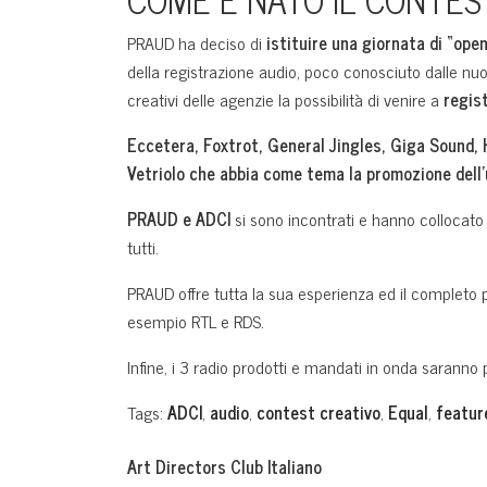
PRAUD ha deciso di
istituire una giornata di “ope
della registrazione audio, poco conosciuto dalle nuo
creativi delle agenzie la possibilità di venire a
regis
Eccetera, Foxtrot, General Jingles, Giga Sound, 
Vetriolo che abbia come tema la promozione dell’u
PRAUD e ADCI
si sono incontrati e hanno collocato 
tutti.
PRAUD offre tutta la sua esperienza ed il completo 
esempio RTL e RDS.
Infine, i 3 radio prodotti e mandati in onda sarann
Tags:
ADCI
,
audio
,
contest creativo
,
Equal
,
featur
Art Directors Club Italiano