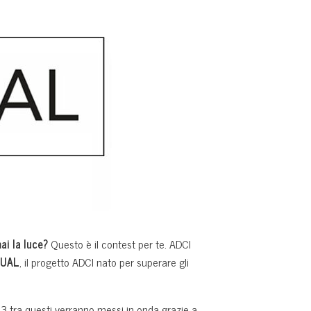
ai la luce?
Questo è il contest per te. ADCI
EQUAL
, il progetto ADCI nato per superare gli
e 3 tra questi verranno messi in onda grazie a