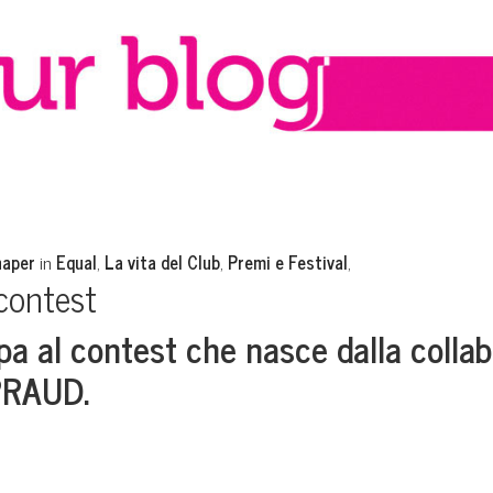
haper
in
Equal
,
La vita del Club
,
Premi e Festival
,
contest
pa al contest che nasce dalla colla
 PRAUD.