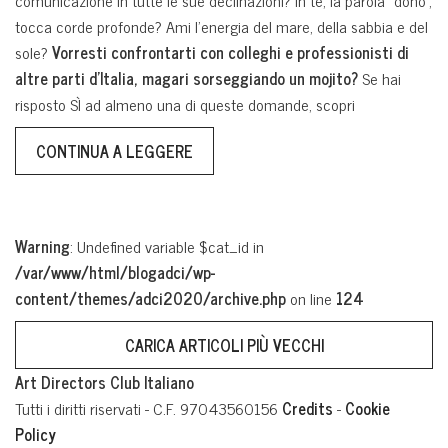
comunicazione in tutte le sue declinazioni? In te, la parola “dono”,
tocca corde profonde? Ami l’energia del mare, della sabbia e del
sole?
Vorresti confrontarti con colleghi e professionisti di
altre parti d’Italia, magari sorseggiando un mojito?
Se hai
risposto SÌ ad almeno una di queste domande, scopri
CONTINUA A LEGGERE
Warning
: Undefined variable $cat_id in
/var/www/html/blogadci/wp-
content/themes/adci2020/archive.php
on line
124
CARICA ARTICOLI PIÙ VECCHI
Art Directors Club Italiano
Tutti i diritti riservati - C.F. 97043560156
Credits
-
Cookie
Policy