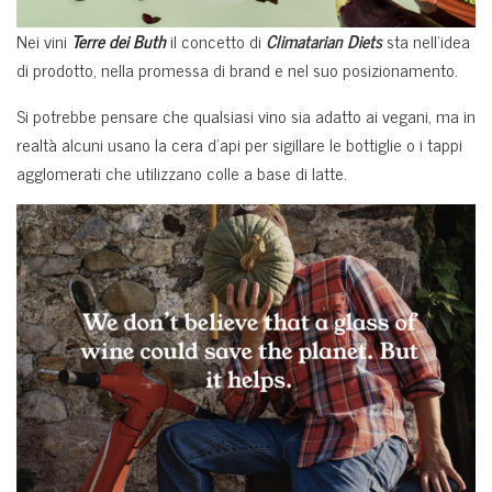
Nei vini
Terre dei Buth
il concetto di
Climatarian Diets
sta nell’idea
di prodotto, nella promessa di brand e nel suo posizionamento.
Si potrebbe pensare che qualsiasi vino sia adatto ai vegani, ma in
realtà alcuni usano la cera d’api per sigillare le bottiglie o i tappi
agglomerati che utilizzano colle a base di latte.