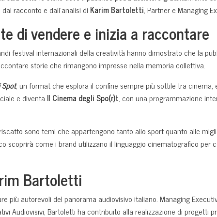
o dal racconto e dall’analisi di
Karim Bartoletti
, Partner e Managing Ex
e di vendere e inizia a raccontare
grandi festival internazionali della creatività hanno dimostrato che la p
raccontare storie che rimangono impresse nella memoria collettiva.
i Spot
, un format che esplora il confine sempre più sottile tra cinema
ciale e diventa
Il Cinema degli Spo(r)t
, con una programmazione intera
ia e riscatto sono temi che appartengono tanto allo sport quanto alle migl
co scoprirà come i brand utilizzano il linguaggio cinematografico per c
rim Bartoletti
igure più autorevoli del panorama audiovisivo italiano. Managing Executi
i Audiovisivi, Bartoletti ha contribuito alla realizzazione di progetti p