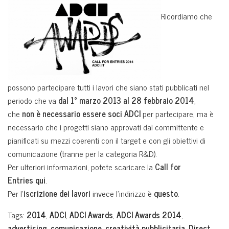
Ricordiamo che
possono partecipare tutti i lavori che siano stati pubblicati nel
periodo che va
dal 1° marzo 2013 al 28 febbraio 2014
,
che
non è necessario essere soci
ADCI
per partecipare, ma è
necessario che i progetti siano approvati dal committente e
pianificati su mezzi coerenti con il target e con gli obiettivi di
comunicazione (tranne per la categoria R&D).
Per ulteriori informazioni, potete scaricare la
Call for
Entries
qui
.
Per l’
iscrizione dei lavori
invece l’indirizzo è
questo
.
Tags:
2014
,
ADCI
,
ADCI Awards
,
ADCI Awards 2014
,
advertising
,
comunicazione
,
creatività pubblicitaria
,
Direct
,