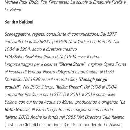
Michele Rizzi, Bbdo, Fca, Filmmaster, La scuola di Emanuele Pirella e
Le Balene.
Sandro Baldoni
Sceneggiatore, regista, consulente di comunicazione.
Dal 1977
copywriter in Italia/BBDO, poi GGK New York e Leo Burnett. Dal
1984 al 1994, socio e direttore creativo
FCA/SabbatiniBaldoniPanzeri. Nel 1994 esce il primo
lungometraggio per il cinema,
“Strane Storie”
, migliore Opera Prima
al Festival di Venezia, Nastro d’Argento e nomination ai David
Donatello. Nel 1998 esce il secondo film,
“Consigli per gli
acquisti”
. Nel 2005 il terzo,
“Italian Dream”
. Dal 1998 al 2004,
copywriter free-lance per la STZ. Dal 2010 al 2019 socio delle
Balene, con cui fonda Acqua su Marte, producendo e dirigendo
“La
Botta Grossa”
, Nastro d’argento come miglior documentario
italiano 2018.
Anche lui fonda nel 1985 l’Art Directors Club Italiano
(lo stesso Club di Lele, per inciso) ed è co-founder de
Le Balene
.