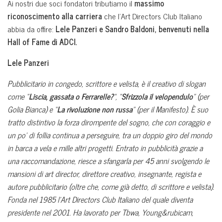
Ai nostri due soci fondatori tributiamo il
massimo
riconoscimento alla carriera
che l’Art Directors Club Italiano
abbia da offire:
Lele Panzeri e Sandro Baldoni, benvenuti nella
Hall of Fame di ADCI.
Lele Panzeri
Pubblicitario in congedo, scrittore e velista, è il creativo di slogan
come “
Liscia, gassata o Ferrarelle?
“, “
Sfrizzola il velopendulo
” (per
Golia Bianca) e “
La rivoluzione non russa
” (per il Manifesto). È suo
tratto distintivo la forza dirompente del sogno, che con coraggio e
un po’ di follia continua a perseguire, tra un doppio giro del mondo
in barca a vela e mille altri progetti.
Entrato in pubblicità grazie a
una raccomandazione, riesce a sfangarla per 45 anni svolgendo le
mansioni di art director, direttore creativo, insegnante, regista e
autore pubblicitario (oltre che, come già detto, di scrittore e velista).
Fonda nel 1985 l’Art Directors Club Italiano del quale diventa
presidente nel 2001. Ha lavorato per Tbwa, Young&rubicam,